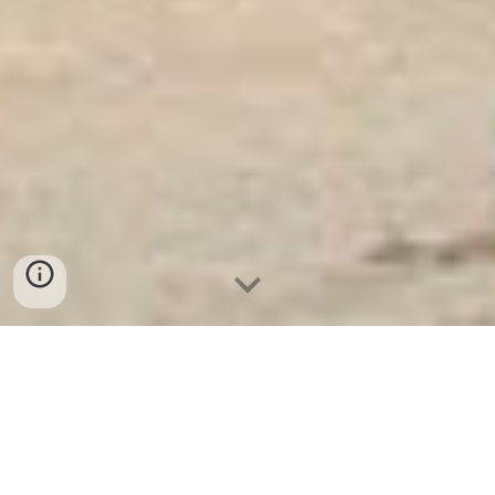
Ket Sat Ngan Hang
-
Luxury Safes Box
-
Két Sắt Thông Minh
LIBERTY Safe LB58 Pro
Remote Control Safe Box Dresden Germany-cửa hàng bán
két sắt thông minh welkosafe giá rẻ ở tphcm