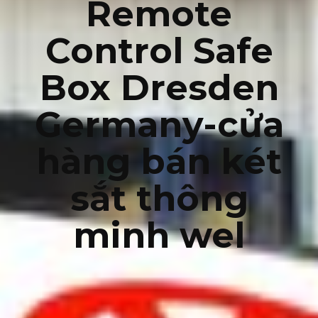
Remote
Control Safe
Box Dresden
Germany-cửa
hàng bán két
sắt thông
minh wel