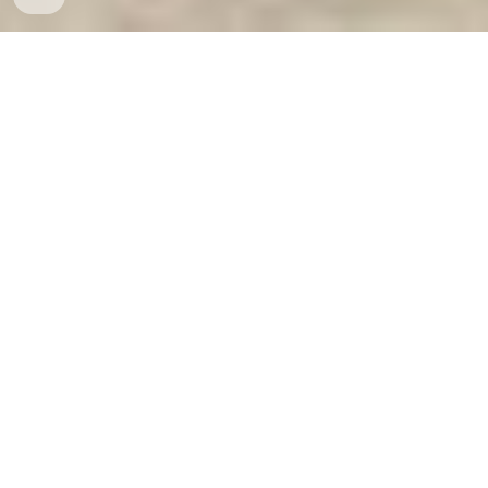
Ket Sat Ngan Hang
-
Luxury Home Safes
-
Két Sắt Thông Minh
LIBERTY Safe
Fire Resistant safe Germany Made In Viet Nam Tìm Nhà Phân
Phối Cửa Kho Tiền Ngân Hàng trực tiếp từ nhà sản xuất