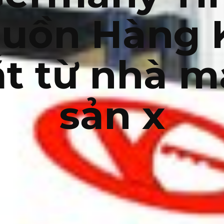
uồn Hàng 
ắt từ nhà m
sản x