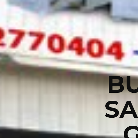
BU
SA