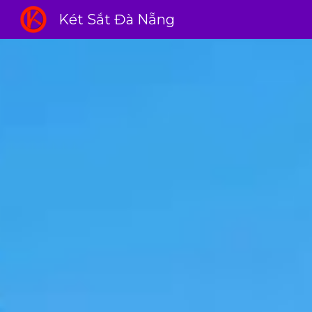
Két Sắt Đà Nẵng
Sk