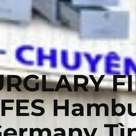
RGLARY F
FES Hamb
Germany Tì