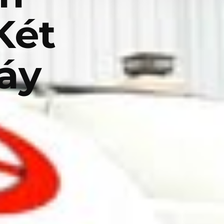
Két
áy