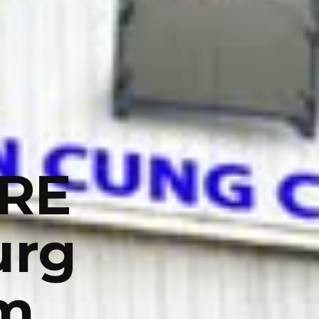
IRE
urg
m