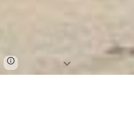
Ket Sat Ngan Hang
-
Luxury Home Safes
-
Két Sắt Thông Minh
LIBERTY Safe
DEPOSITORY SAFES Germany Suppliers and Exporters chọn
mua két bạc siêu cường xuất khẩu