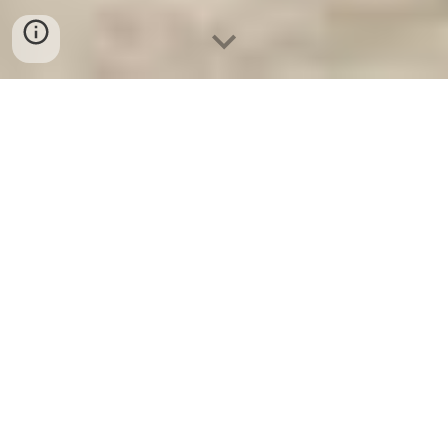
Ket Sat Ngan Hang
-
Premium Safe
Box
-
Két Sắt Thông Minh LIBERTY
Safe LB50 Pro
Baking Packaging Box Oven Safe
Stuttgart Germany-Mua bán Két
bạc siêu cường giá tốt
Két Sắt Đà Nẵng - Baking Packaging Box
Oven Safe Germany - Đại lý tủ treo chìa