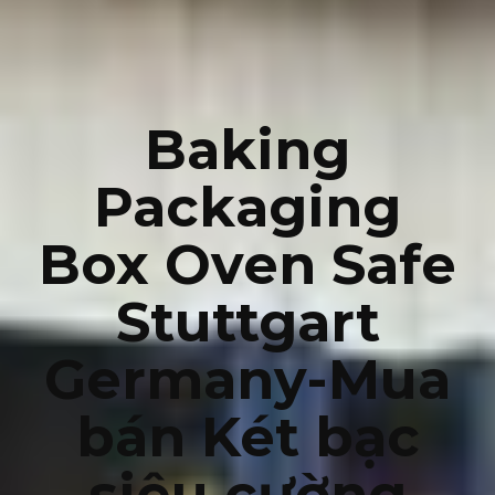
Baking
Packaging
Box Oven Safe
Stuttgart
Germany-Mua
bán Két bạc
siêu cường