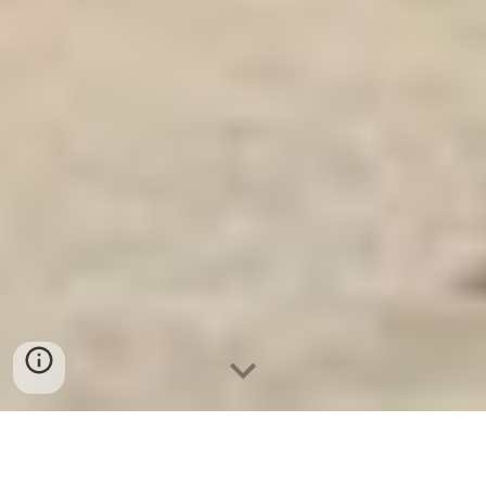
Ket Sat Ngan Hang
-
Safe
-
Két Sắt