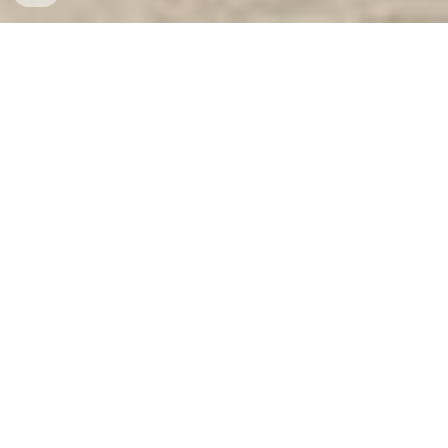
CTY CP THIẾT BỊ VẬT TƯ NGÂN HÀNG VÀ
AN TOÀN KHO QUỸ VIỆT NAM