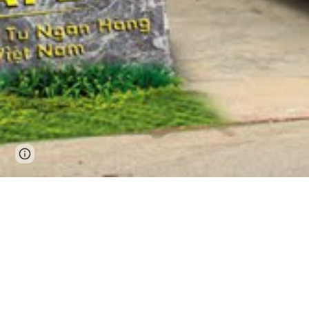
Page
Google Sites
Report abuse
updated
Công Ty Cổ Phần 
✔ Nhà máy s