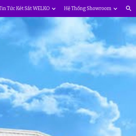
Tin Tức Két Sắt WELKO
Hệ Thống Showroom
ion