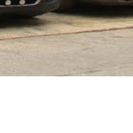
 Kho Quỹ Việt Nam
Lạc - Hà Nội