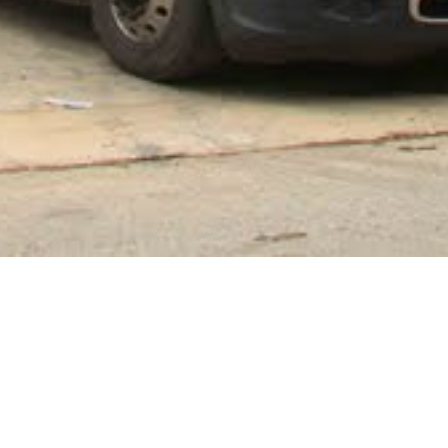
Thiết Bị Vật Tư Ngân Hàng Và An Toàn
ản xuất: Khu Công Nghệ Cao Láng Hoà 