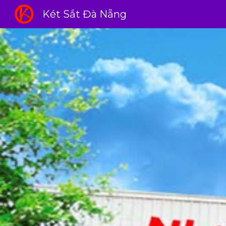
Két Sắt Đà Nẵng
Sk