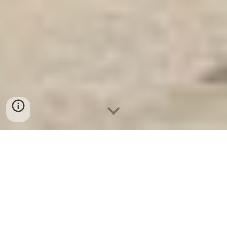
Két Sắt An Toàn
-
Big Safe
-
LIBERTY Safe
-
Két Sắt Việt
Tiệp
-
Két Sắt Ngân Hàng
Waterproof Safes Munich Germany Manufacturers
Suppliers lựa chọn mua két sắt quận đống đa giá rẻ