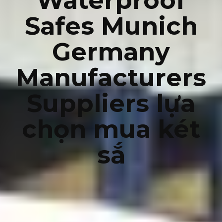
Waterproof
Safes Munich
Germany
Manufacturers
Suppliers lựa
chọn mua két
sắ