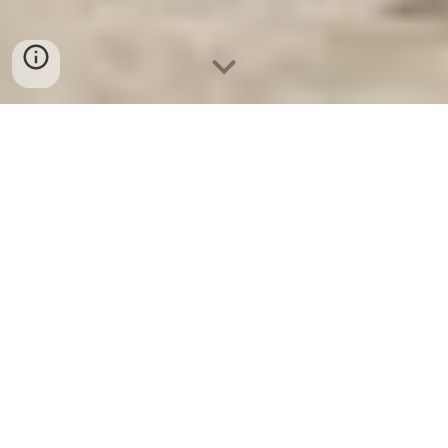
Ket Sat An Toan
-
Big Safe
-
LIBERTY Safe
-
Ket Sat Viet
Tiep
-
Ket Sat Ngan Hang
Residential Safes Munich Germany Wholesale Suppliers
địa chỉ mua két bạc văn phòng cao cấp chính hãng