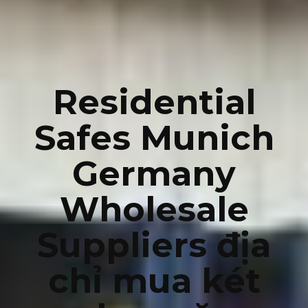
Residential
Safes Munich
Germany
Wholesale
Suppliers địa
chỉ mua két