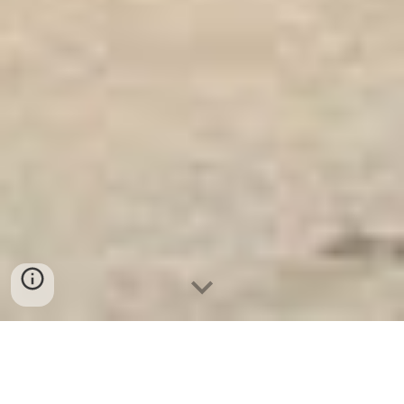
Ket Sat Ngan Hang
-
Luxury Home Safes
-
Két Sắt Thông Minh
LIBERTY Safe