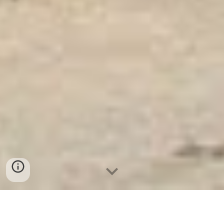
Ket Sat Ngan Hang
-
Luxury Home Safes
-
Két Sắt Thông Minh