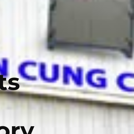
ts
ory