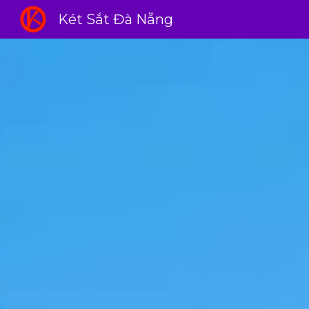
Két Sắt Đà Nẵng
Sk