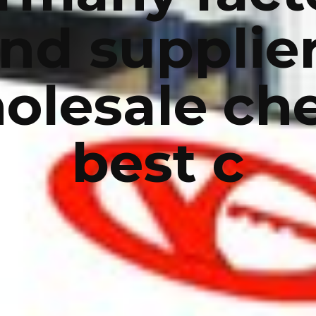
nd supplie
olesale ch
best c