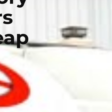
rs
eap