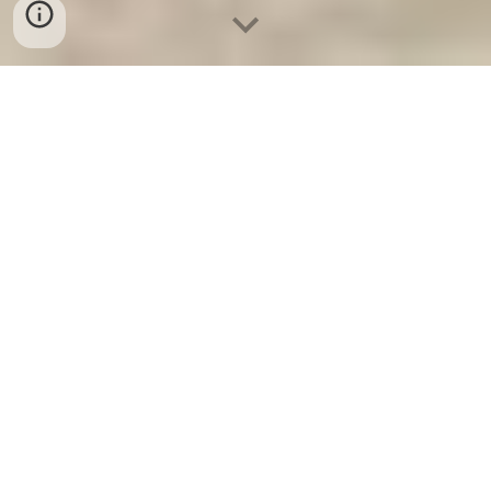
Ket Sat Gia Dinh WELKO
-
Fire
Resistant Cabinets
-
LIBERTY Safe
-
LIBERTY Safe
-
Ket Sat Ngan Hang
-
Ket Sat Viet Tiep
Commercial Safe Frankfurt am
Main Germany factory and
suppliers wholesale cheap best
Đơn vị bán két sắt đựng hồ sơ văn
phòng uy tín chất lượng tốt nhất ở
đâu giá ưu đãi