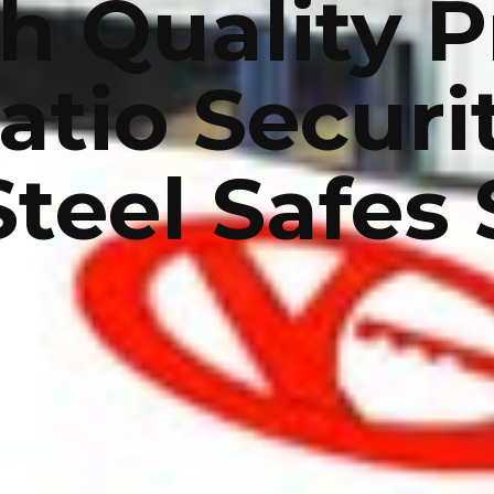
h Quality P
atio Securi
Steel Safes 