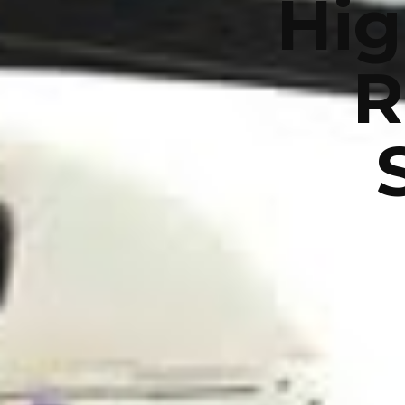
Hig
R