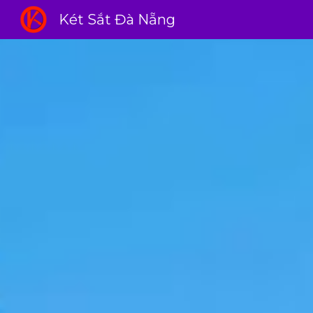
Két Sắt Đà Nẵng
Sk