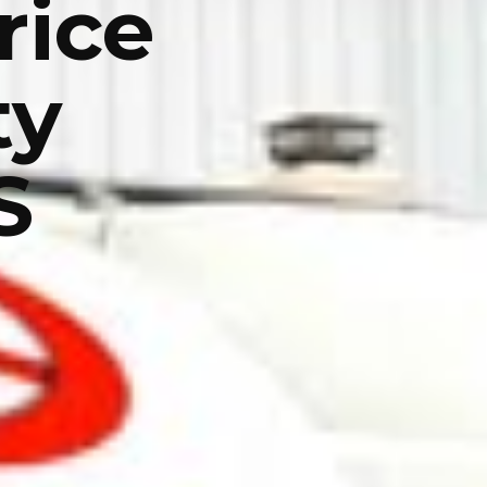
rice
ty
S