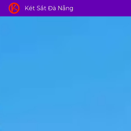
Két Sắt Đà Nẵng
Sk