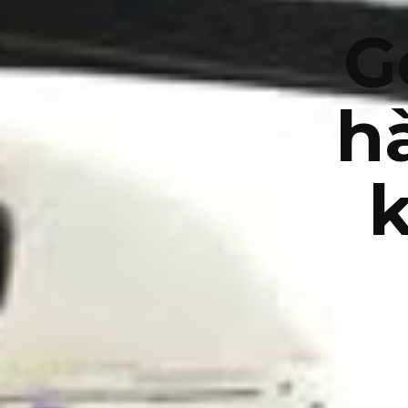
G
h
k