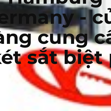
ermany - c
àng cung c
ét sắt biệt