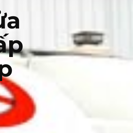
ửa
ấp
 p